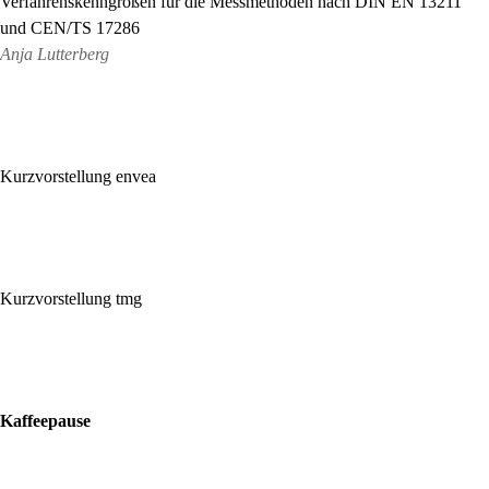
Verfahrenskenngrößen für die Messmethoden nach DIN EN 13211
und CEN/TS 17286
Anja Lutterberg
10:20 Uhr
Kurzvorstellung envea
10:25 Uhr
Kurzvorstellung tmg
10:30 Uhr
Kaffeepause